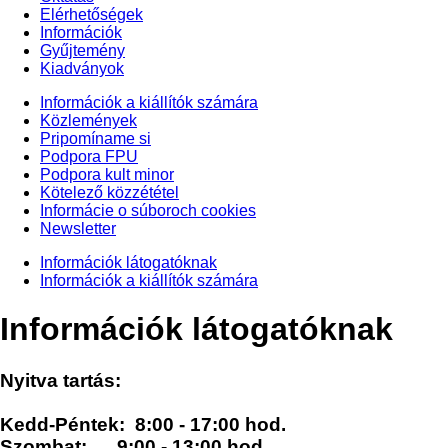
Elérhetőségek
Információk
Gyűjtemény
Kiadványok
Információk a kiállítók számára
Közlemények
Pripomíname si
Podpora FPU
Podpora kult minor
Kötelező közzététel
Informácie o súboroch cookies
Newsletter
Információk látogatóknak
Információk a kiállítók számára
Információk látogatóknak
Nyitva tartás:
Kedd-Péntek: 8:00 - 17:00 hod.
Szombat: 9:00 - 13:00 hod.