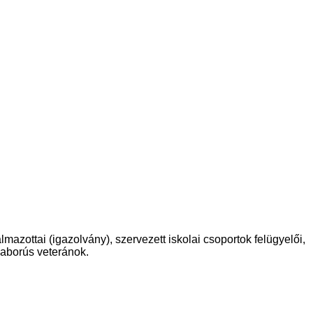
ottai (igazolvány), szervezett iskolai csoportok felügyelői,
 haborús veteránok.