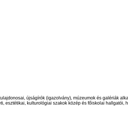
donosai, újságírók (igazolvány), múzeumok és galériák alkalmaz
 esztétikai, kulturológiai szakok közép és főiskolai hallgatói,