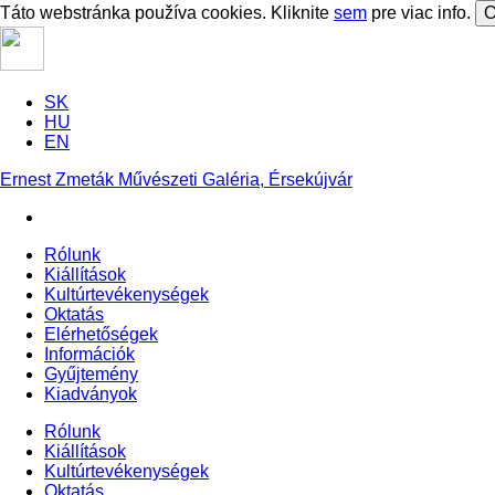
Táto webstránka používa cookies. Kliknite
sem
pre viac info.
O
SK
HU
EN
Ernest Zmeták Művészeti Galéria, Érsekújvár
Rólunk
Kiállítások
Kultúrtevékenységek
Oktatás
Elérhetőségek
Információk
Gyűjtemény
Kiadványok
Rólunk
Kiállítások
Kultúrtevékenységek
Oktatás