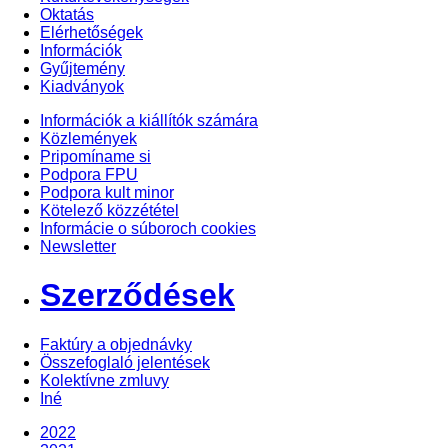
Oktatás
Elérhetőségek
Információk
Gyűjtemény
Kiadványok
Információk a kiállítók számára
Közlemények
Pripomíname si
Podpora FPU
Podpora kult minor
Kötelező közzététel
Informácie o súboroch cookies
Newsletter
Szerződések
Faktúry a objednávky
Összefoglaló jelentések
Kolektívne zmluvy
Iné
2022