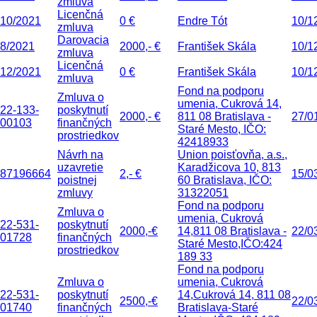
zmluva
Licenčná
10/2021
0 €
Endre Tót
10/1
zmluva
Darovacia
8/2021
2000,- €
František Skála
10/1
zmluva
Licenčná
12/2021
0 €
František Skála
10/1
zmluva
Fond na podporu
Zmluva o
umenia, Cukrová 14,
22-133-
poskytnutí
2000,- €
811 08 Bratislava -
27/0
00103
finančných
Staré Mesto, IČO:
prostriedkov
42418933
Návrh na
Union poisťovňa, a.s.,
uzavretie
Karadžicova 10, 813
87196664
2,- €
15/0
poistnej
60 Bratislava, IČO:
zmluvy
31322051
Fond na podporu
Zmluva o
umenia, Cukrová
22-531-
poskytnutí
2000,-€
14,811 08 Bratislava -
22/0
01728
finančných
Staré Mesto,IČO:424
prostriedkov
189 33
Fond na podporu
Zmluva o
umenia, Cukrová
22-531-
poskytnutí
14,Cukrová 14, 811 08
2500,-€
22/0
01740
finančných
Bratislava-Staré