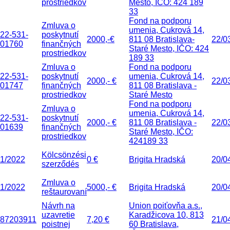
prostriedkov
Mesto, IČO: 424 189
33
Fond na podporu
Zmluva o
umenia, Cukrová 14,
22-531-
poskytnutí
2000,-€
811 08 Bratislava-
22/0
01760
finančných
Staré Mesto, IČO: 424
prostriedkov
189 33
Zmluva o
Fond na podporu
22-531-
poskytnutí
umenia, Cukrová 14,
2000,- €
22/0
01747
finančných
811 08 Bratislava -
prostriedkov
Staré Mesto
Fond na podporu
Zmluva o
umenia, Cukrová 14,
22-531-
poskytnutí
2000,- €
811 08 Bratislava -
22/0
01639
finančných
Staré Mesto, IČO:
prostriedkov
424189 33
Kölcsönzési
1/2022
0 €
Brigita Hradská
20/0
szerződés
Zmluva o
1/2022
5000,- €
Brigita Hradská
20/0
reštaurovaní
Návrh na
Union poiťovňa a.s.,
uzavretie
Karadžicova 10, 813
87203911
7,20 €
21/0
poistnej
60 Bratislava,