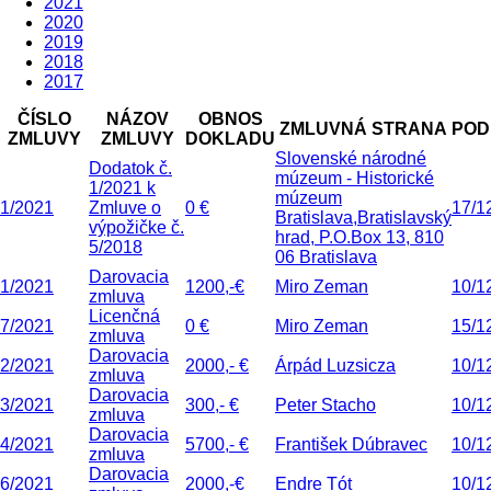
2021
2020
2019
2018
2017
ČÍSLO
NÁZOV
OBNOS
ZMLUVNÁ STRANA
POD
ZMLUVY
ZMLUVY
DOKLADU
Slovenské národné
Dodatok č.
múzeum - Historické
1/2021 k
múzeum
1/2021
Zmluve o
0 €
17/1
Bratislava,Bratislavský
výpožičke č.
hrad, P.O.Box 13, 810
5/2018
06 Bratislava
Darovacia
1/2021
1200,-€
Miro Zeman
10/1
zmluva
Licenčná
7/2021
0 €
Miro Zeman
15/1
zmluva
Darovacia
2/2021
2000,- €
Árpád Luzsicza
10/1
zmluva
Darovacia
3/2021
300,- €
Peter Stacho
10/1
zmluva
Darovacia
4/2021
5700,- €
František Dúbravec
10/1
zmluva
Darovacia
6/2021
2000,-€
Endre Tót
10/1