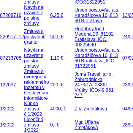
zmluvy
IČO:31322051
Návrh na
Union poisťovňa, a.s.,
uzavretie
87208716
6,25 €
Karadžicova 10, 813
13/0
poistnej
60 Bratislava
zmluvy
Hudobný fond,
Zmluva o
Medená 29, 81102
220517_12
poskytnutí
500,-€
24/0
Bratislava, IČO:
grantu
00225690
Návrh na
Union poisťovňa. a. s.,
uzavretie
Karadžičova 10, 813
87233708
1,10 €
07/0
poistnej
60 Brratislava, IČO:
zmluvy
31322051
Zmluva o
Joma Travel, s.r.o.,
uverejnení
Záhrradnícka
reklamného
122037
200,-€
2473/1A, 03861
23/0
inzerátu v
Vrútky, IČO:49 961
Cestovnom
747
informátore
Kúpna
1/2022
zmluva
4000,-€
Zita Zmetáková
04/0
č.1/2022
Licenčná
Mgr. Uľjana
1/2022
zmluva
0,- €
28/0
Zmetáková
1/2022