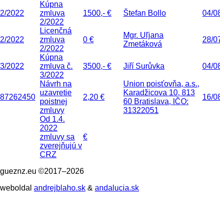
Kúpna
2/2022
zmluva
1500,- €
Štefan Bollo
04/0
2/2022
Licenčná
Mgr. Uľjana
2/2022
zmluva
0 €
28/0
Zmetáková
2/2022
Kúpna
3/2022
zmluva č.
3500,- €
Jiří Surůvka
04/0
3/2022
Návrh na
Union poisťovňa, a.s.,
uzavretie
Karadžicova 10, 813
87262450
2,20 €
16/0
poistnej
60 Bratislava, IČO:
zmluvy
31322051
Od 1.4.
2022
zmluvy sa
€
zverejňujú v
CRZ
gueznz.eu ©2017–2026
weboldal
andrejblaho.sk
&
andalucia.sk