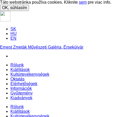
Táto webstránka používa cookies. Kliknite
sem
pre viac info.
OK, súhlasím
SK
HU
EN
Ernest Zmeták Művészeti Galéria, Érsekújvár
Rólunk
Kiállítások
Kultúrtevékenységek
Oktatás
Elérhetőségek
Információk
Gyűjtemény
Kiadványok
Rólunk
Kiállítások
Kultúrtevékenységek