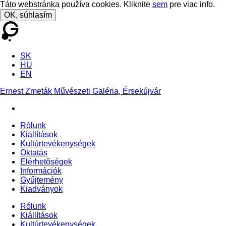
Táto webstránka používa cookies. Kliknite
sem
pre viac info.
OK, súhlasím
SK
HU
EN
Ernest Zmeták Művészeti Galéria, Érsekújvár
Rólunk
Kiállítások
Kultúrtevékenységek
Oktatás
Elérhetőségek
Információk
Gyűjtemény
Kiadványok
Rólunk
Kiállítások
Kultúrtevékenységek