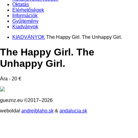
Oktatás
Elérhetőségek
Információk
Gyűjtemény
Kiadványok
KIADVÁNYOK
The Happy Girl. The Unhappy Girl.
The Happy Girl. The
Unhappy Girl.
Ára - 20 €
gueznz.eu ©2017–2026
weboldal
andrejblaho.sk
&
andalucia.sk