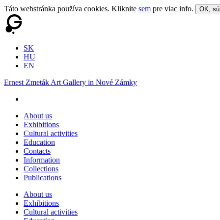
Táto webstránka používa cookies. Kliknite
sem
pre viac info.
OK, sú
SK
HU
EN
Ernest Zmeták Art Gallery in Nové Zámky
About us
Exhibitions
Cultural activities
Education
Contacts
Information
Collections
Publications
About us
Exhibitions
Cultural activities